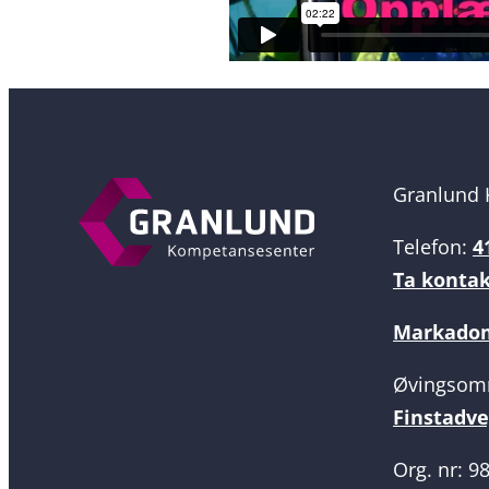
Granlund 
Telefon:
4
Ta konta
Markadom
Øvingsom
Finstadve
Org. nr: 9