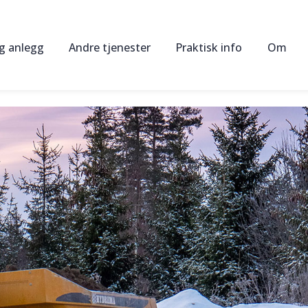
og anlegg
Andre tjenester
Praktisk info
Om
Oppkjøring og utvidelse av kompetansebevis
Kurspriser
Om os
Sakkyndig kontroll av anleggsmaskiner
Fagblogg
Sertifi
Utleie av maskiner og utstyr
Nyhetsbrev
Instru
HMS-rådgivning
Øving
Bedriftsintern opplæring