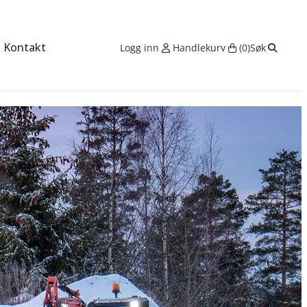
Search:
Kontakt
Logg inn
Handlekurv
(0)
Søk
s
seringer
ktører
sområde med maskinpark