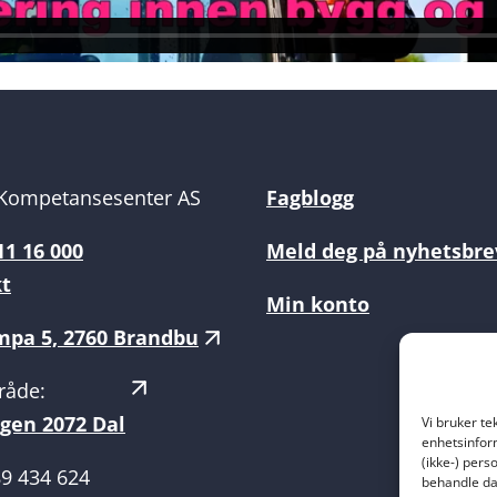
Kompetansesenter AS
Fagblogg
11 16 000
Meld deg på nyhetsbre
kt
Min konto
pa 5, 2760 Brandbu
råde:
gen 2072 Dal
Vi bruker te
enhetsinform
(ikke-) pers
89 434 624
behandle dat