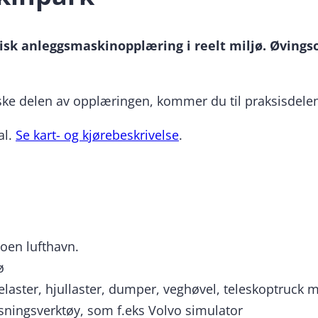
isk anleggsmaskinopplæring i reelt miljø. Øvingso
ske delen av opplæringen, kommer du til praksisdelen.
al.
Se kart- og kjørebeskrivelse
.
en lufthavn.
ø
aster, hjullaster, dumper, veghøvel, teleskoptruck
ningsverktøy, som f.eks Volvo simulator