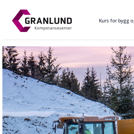
Hopp
til
Kurs for bygg 
innhold