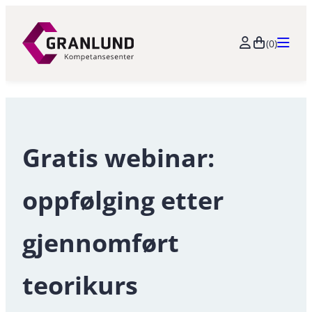
Hopp
til
(0)
innhold
Gratis webinar:
oppfølging etter
gjennomført
teorikurs