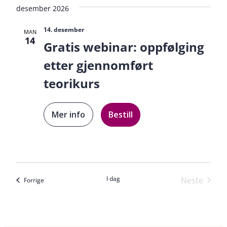
desember 2026
14. desember
MAN
14
Gratis webinar: oppfølging
etter gjennomført
teorikurs
Mer info
Bestill
I dag
Neste
Kurs
Forrige
Kurs