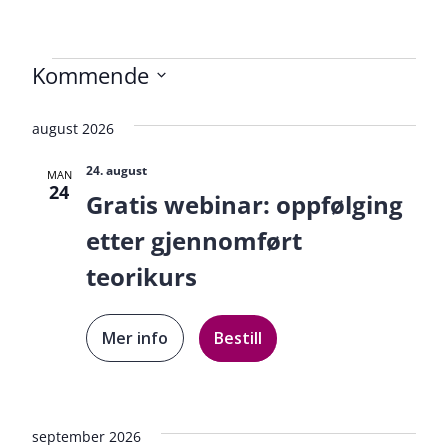
Kommende
Velg
Kurs
Velg
visning
august 2026
dato.
24. august
MAN
24
Gratis webinar: oppfølging
etter gjennomført
teorikurs
Mer info
Bestill
september 2026