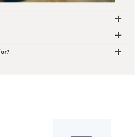
n
for?