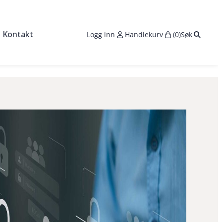
Search:
Kontakt
Logg inn
Handlekurv
(0)
Søk
s
seringer
ktører
sområde med maskinpark