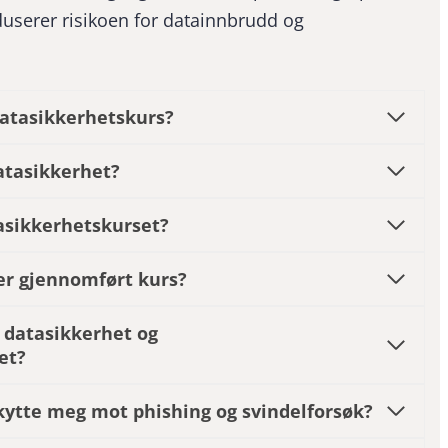
userer risikoen for datainnbrudd og
datasikkerhetskurs?
atasikkerhet?
tasikkerhetskurset?
ter gjennomført kurs?
å datasikkerhet og
et?
kytte meg mot phishing og svindelforsøk?