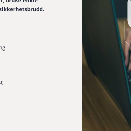
er, bruke enkle
 sikkerhetsbrudd.
ing
t