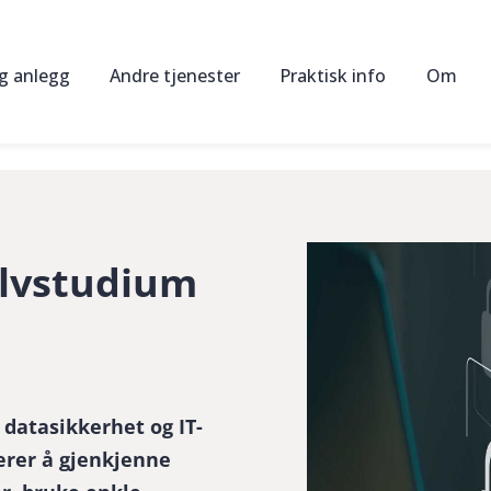
og anlegg
Andre tjenester
Praktisk info
Om
Oppkjøring og utvidelse av kompetansebevis
Kurspriser
Om os
Sakkyndig kontroll av anleggsmaskiner
Fagblogg
Sertifi
Utleie av maskiner og utstyr
Nyhetsbrev
Instru
HMS-rådgivning
Øving
Bedriftsintern opplæring
elvstudium
i datasikkerhet og IT-
ærer å gjenkjenne