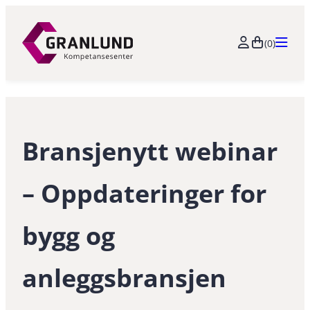
Hopp
til
(0)
innhold
Bransjenytt webinar
– Oppdateringer for
bygg og
anleggsbransjen