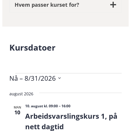
Hvem passer kurset for?
Kursdatoer
Nå
 – 
8/31/2026
Velg
Kurs
Velg
visning
august 2026
dato.
10. august kl. 09:00
–
16:00
MAN
10
Arbeidsvarslingskurs 1, på
nett dagtid