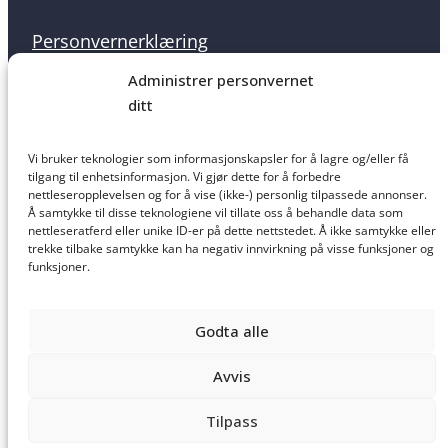
Personvernerklæring
Administrer personvernet
ditt
Informasjonskapsler
Vi bruker teknologier som informasjonskapsler for å lagre og/eller få
tilgang til enhetsinformasjon. Vi gjør dette for å forbedre
nettleseropplevelsen og for å vise (ikke-) personlig tilpassede annonser.
Å samtykke til disse teknologiene vil tillate oss å behandle data som
nettleseratferd eller unike ID-er på dette nettstedet. Å ikke samtykke eller
Salgsbetingelser
trekke tilbake samtykke kan ha negativ innvirkning på visse funksjoner og
funksjoner.
Godta alle
Ansvarsfraskrivelse
Avvis
Tilpass
Laget av
Haus