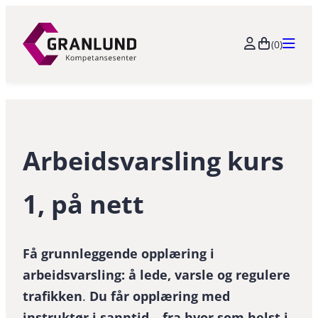
Hopp
til
(0)
innhold
Arbeidsvarsling kurs
1, på nett
Få grunnleggende opplæring i
arbeidsvarsling: å lede, varsle og regulere
trafikken
.
Du får opplæring med
instruktør i sanntid – fra hvor som helst i