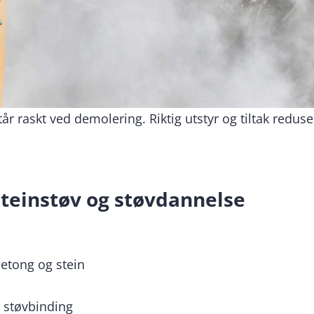
r raskt ved demolering. Riktig utstyr og tiltak reduse
 steinstøv og støvdannelse
betong og stein
n støvbinding