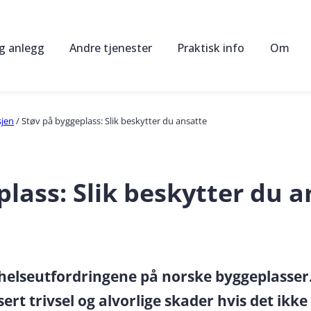
og anlegg
Andre tjenester
Praktisk info
Om
Oppkjøring og utvidelse av kompetansebevis
Kurspriser
Om os
Sakkyndig kontroll av anleggsmaskiner
Fagblogg
Sertifi
Utleie av maskiner og utstyr
Nyhetsbrev
Instru
sjen
/ Støv på byggeplass: Slik beskytter du ansatte
HMS-rådgivning
Øving
Bedriftsintern opplæring
lass: Slik beskytter du a
 helseutfordringene på norske byggeplasser. 
rt trivsel og alvorlige skader hvis det ikke