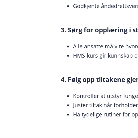
Godkjente åndedrettsvern
3. Sørg for opplæring i 
Alle ansatte må vite hvo
HMS-kurs gir kunnskap om
4. Følg opp tiltakene gj
Kontroller at utstyr fung
Juster tiltak når forhold
Ha tydelige rutiner for o