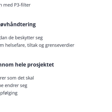
 med P3-filter
støvhåndtering
rdan de beskytter seg
 helsefare, tiltak og grenseverdier
ennom hele prosjektet
erer som det skal
ene endrer seg
ppfølging