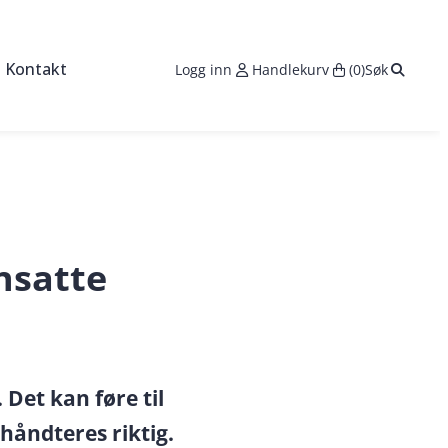
Search:
Kontakt
Logg inn
Handlekurv
(0)
Søk
s
seringer
ktører
sområde med maskinpark
nsatte
Det kan føre til
 håndteres riktig.