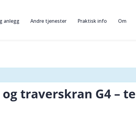
og anlegg
Andre tjenester
Praktisk info
Om
Oppkjøring og utvidelse av kompetansebevis
Kurspriser
Om os
Sakkyndig kontroll av anleggsmaskiner
Fagblogg
Sertifi
Utleie av maskiner og utstyr
Nyhetsbrev
Instru
HMS-rådgivning
Øving
Bedriftsintern opplæring
 og traverskran G4 – t