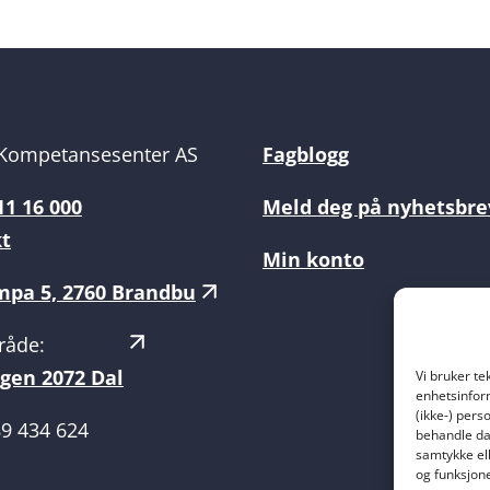
Kompetansesenter AS
Fagblogg
11 16 000
Meld deg på nyhetsbre
kt
Min konto
pa 5, 2760 Brandbu
råde:
gen 2072 Dal
Vi bruker te
enhetsinform
(ikke-) pers
89 434 624
behandle dat
samtykke ell
og funksjone