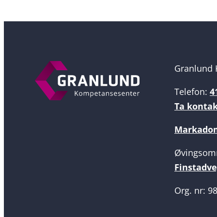
Granlund 
Telefon:
4
Ta konta
Markadom
Øvingsom
Finstadve
Org. nr: 9