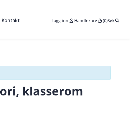
Search:
Kontakt
Logg inn
Handlekurv
(0)
Søk
s
seringer
ktører
sområde med maskinpark
eori, klasserom