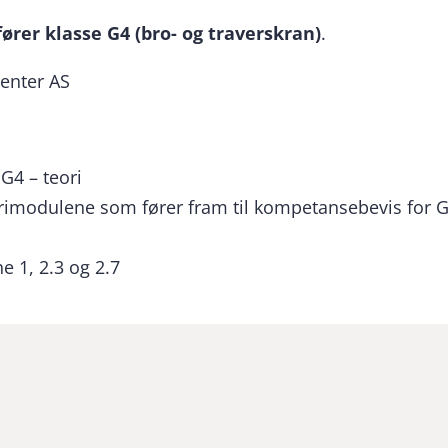
fører klasse G4 (bro- og traverskran)
.
enter AS
G4 – teori
eorimodulene som fører fram til kompetansebevis for G
e 1, 2.3 og 2.7