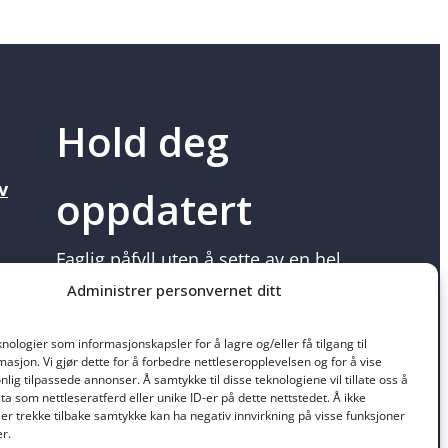
Hold deg
v
oppdatert
Faglig påfyll uten å sette av en hel
kursdag.
Administrer personvernet ditt
Følg med på regelendringer og nyheter i
knologier som informasjonskapsler for å lagre og/eller få tilgang til
bransjen.
asjon. Vi gjør dette for å forbedre nettleseropplevelsen og for å vise
onlig tilpassede annonser. Å samtykke til disse teknologiene vil tillate oss å
a som nettleseratferd eller unike ID-er på dette nettstedet. Å ikke
Les mer om Bransjenytt webinar
er trekke tilbake samtykke kan ha negativ innvirkning på visse funksjoner
r.