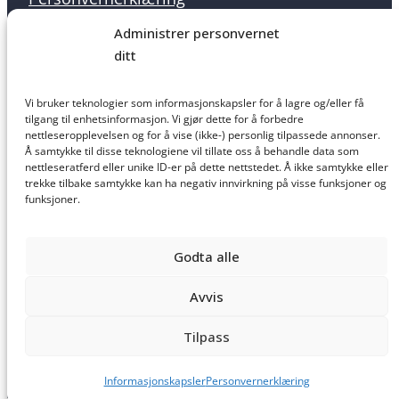
Administrer personvernet
ditt
Informasjonskapsler
Vi bruker teknologier som informasjonskapsler for å lagre og/eller få
tilgang til enhetsinformasjon. Vi gjør dette for å forbedre
nettleseropplevelsen og for å vise (ikke-) personlig tilpassede annonser.
Å samtykke til disse teknologiene vil tillate oss å behandle data som
nettleseratferd eller unike ID-er på dette nettstedet. Å ikke samtykke eller
Salgsbetingelser
trekke tilbake samtykke kan ha negativ innvirkning på visse funksjoner og
funksjoner.
Godta alle
Ansvarsfraskrivelse
Avvis
Tilpass
Laget av
Haus
Informasjonskapsler
Personvernerklæring