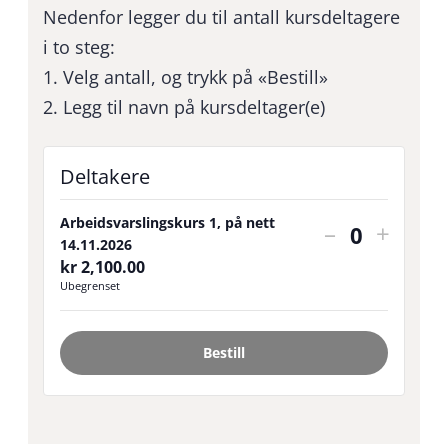
Nedenfor legger du til antall kursdeltagere
i to steg:
1. Velg antall, og trykk på «Bestill»
2. Legg til navn på kursdeltager(e)
Deltakere
Arbeidsvarslingskurs 1, på nett
Reduser
Utvid
–
+
Antall
14.11.2026
antall
billett
kr
2,100.00
Ubegrenset
billetter
for
for
Arbeid
Bestill
Arbeidsvar
1,
1,
på
på
nett