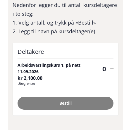
Nedenfor legger du til antall kursdeltagere
i to steg:
1. Velg antall, og trykk på «Bestill»
2. Legg til navn på kursdeltager(e)
Deltakere
Arbeidsvarslingskurs 1, på nett
Reduser
Utvid
–
+
Antall
11.09.2026
antall
billett
kr
2,100.00
Ubegrenset
billetter
for
for
Arbeid
Bestill
Arbeidsvar
1,
1,
på
på
nett