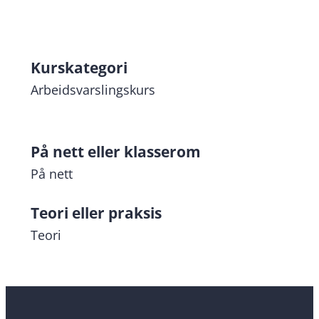
nett
11.09
11.09.2026
Kurskategori
Arbeidsvarslingskurs
På nett eller klasserom
På nett
Teori eller praksis
Teori