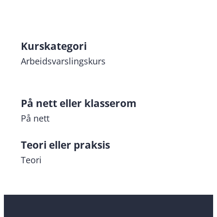
nett
02.10
02.10.2026
Kurskategori
Arbeidsvarslingskurs
På nett eller klasserom
På nett
Teori eller praksis
Teori