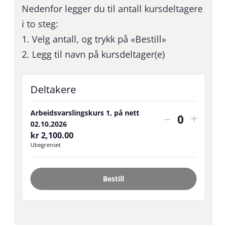
Nedenfor legger du til antall kursdeltagere
i to steg:
1. Velg antall, og trykk på «Bestill»
2. Legg til navn på kursdeltager(e)
Deltakere
Arbeidsvarslingskurs 1, på nett
Reduser
Utvid
–
+
Antall
02.10.2026
antall
billett
kr
2,100.00
Ubegrenset
billetter
for
for
Arbeid
Bestill
Arbeidsvar
1,
1,
på
på
nett