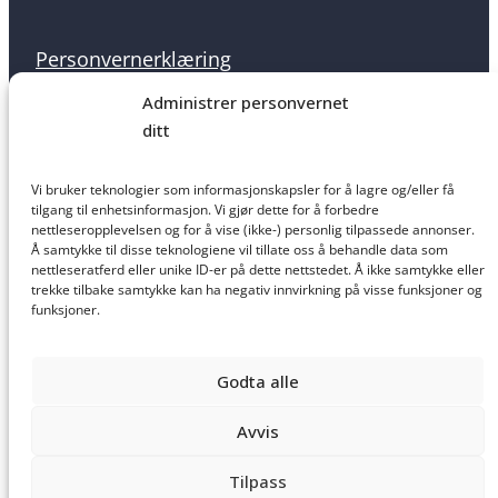
Personvernerklæring
Administrer personvernet
ditt
Informasjonskapsler
Vi bruker teknologier som informasjonskapsler for å lagre og/eller få
tilgang til enhetsinformasjon. Vi gjør dette for å forbedre
nettleseropplevelsen og for å vise (ikke-) personlig tilpassede annonser.
Å samtykke til disse teknologiene vil tillate oss å behandle data som
nettleseratferd eller unike ID-er på dette nettstedet. Å ikke samtykke eller
Salgsbetingelser
trekke tilbake samtykke kan ha negativ innvirkning på visse funksjoner og
funksjoner.
Godta alle
Ansvarsfraskrivelse
Avvis
Tilpass
Laget av
Haus