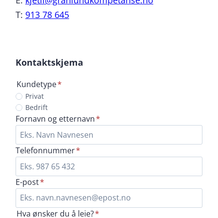
E:
kjetil@granlundkompetanse.no
T:
913 78 645
Kontaktskjema
Kundetype
*
Velg
Privat
kundetype
Bedrift
Skriv
Fornavn og etternavn
*
inn
ditt
Skriv
Telefonnummer
*
fornavn
inn
og
ditt
etternavn
Skriv
E-post
*
telefonnummer
inn
din
Hva ønsker du å leie?
*