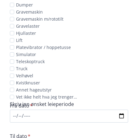
e-
Huk
Dumper
postadresse
av
Gravemaskin
Gravemaskin m/rototilt
på
Gravelaster
den/det
Hjullaster
du
Lift
ønsker
Platevibrator / hoppetusse
å
Simulator
leie.
Teleskoptruck
Truck
Veihøvel
Kvistknuser
Annet hageutstyr
Vet ikke helt hva jeg trenger…
Skriv inn ønsket leieperiode
Velg
Fra dato
*
ønsket
leieperiode
Velg
Til dato
*