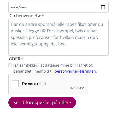
ønsket
leieperiode
Skriv
Din henvendelse
*
inn
hva
henvendelsen
din
gjelder.
GDPR
*
Jeg
Jeg samtykker i at dataene mine blir lagret og
samtykker
behandlet i henhold til
personvernerklæringen
.
i
at
dataene
mine
Send forespørsel på utleie
blir
lagret